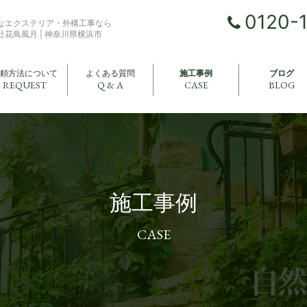
0120-
なエクステリア・外構工事なら
社花鳥風月 | 神奈川県横浜市
頼方法について
よくある質問
施工事例
ブログ
REQUEST
Q & A
CASE
BLOG
施工事例
CASE